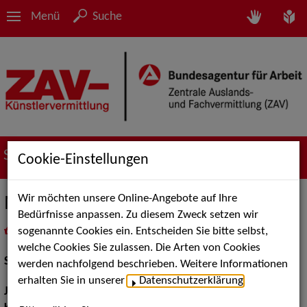
Menü
Suche
Suche nach Künstler*innen
Cookie-Einstellungen
Wir möchten unsere Online-Angebote auf Ihre
Marko Sonkin
Bedürfnisse anpassen. Zu diesem Zweck setzen wir
sogenannte Cookies ein. Entscheiden Sie bitte selbst,
in
Meine Merkliste
legen
als PDF speichern
welche Cookies Sie zulassen. Die Arten von Cookies
Schauspiel:
Bühne
werden nachfolgend beschrieben. Weitere Informationen
erhalten Sie in unserer
Datenschutzerklärung
.
Jahrgang:
2000