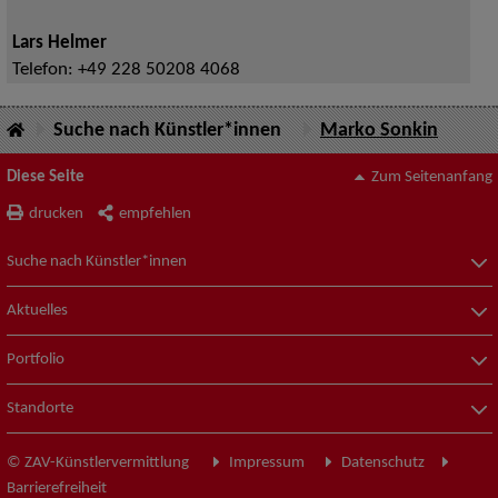
Lars Helmer
Telefon:
+49 228 50208 4068
Suche nach Künstler*innen
Marko Sonkin
Diese Seite
Zum Seitenanfang
drucken
empfehlen
Suche nach Künstler*innen
Aktuelles
Portfolio
Standorte
© ZAV-Künstlervermittlung
Impressum
Datenschutz
Barrierefreiheit