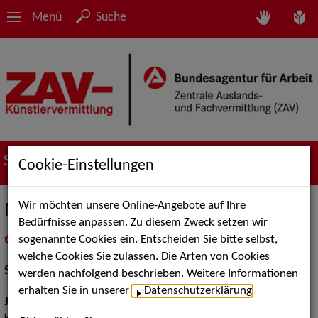
Menü
Suche
Suche nach Künstler*innen
Cookie-Einstellungen
Wir möchten unsere Online-Angebote auf Ihre
Michael Silbereisen
Bedürfnisse anpassen. Zu diesem Zweck setzen wir
sogenannte Cookies ein. Entscheiden Sie bitte selbst,
in
Meine Merkliste
legen
als PDF speichern
welche Cookies Sie zulassen. Die Arten von Cookies
Schauspiel:
Film und TV
werden nachfolgend beschrieben. Weitere Informationen
erhalten Sie in unserer
Datenschutzerklärung
.
Jahrgang:
1969