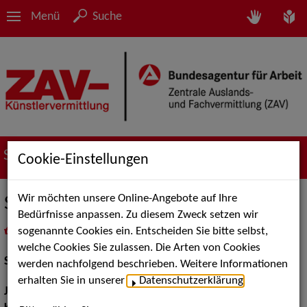
Menü
Suche
Suche nach Künstler*innen
Cookie-Einstellungen
Wir möchten unsere Online-Angebote auf Ihre
Samuel Sigg
Bedürfnisse anpassen. Zu diesem Zweck setzen wir
sogenannte Cookies ein. Entscheiden Sie bitte selbst,
in
Meine Merkliste
legen
als PDF speichern
welche Cookies Sie zulassen. Die Arten von Cookies
Schauspiel:
Bühne
werden nachfolgend beschrieben. Weitere Informationen
erhalten Sie in unserer
Datenschutzerklärung
.
Jahrgang:
1998