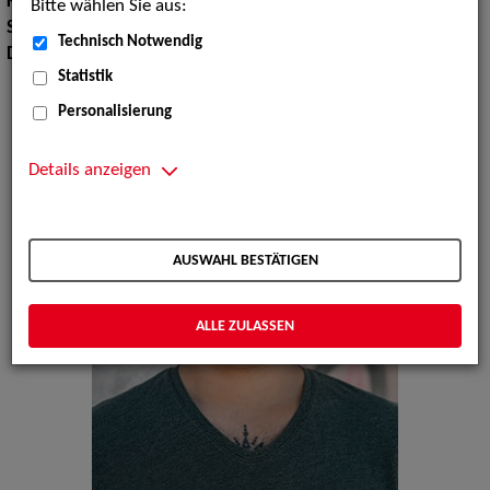
Körpergröße:
178 cm
Bitte wählen Sie aus:
Sprachen:
Englisch, Französisch, Italienisch
Technisch Notwendig
Dialekte:
Schweizerdeutsch
Statistik
Personalisierung
Details anzeigen
AUSWAHL BESTÄTIGEN
ALLE ZULASSEN