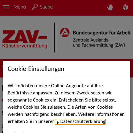
Menü
Suche
Suche nach Künstler*innen
Cookie-Einstellungen
Wir möchten unsere Online-Angebote auf Ihre
Léon Siebrandt
Bedürfnisse anpassen. Zu diesem Zweck setzen wir
sogenannte Cookies ein. Entscheiden Sie bitte selbst,
in
Meine Merkliste
legen
als PDF speichern
welche Cookies Sie zulassen. Die Arten von Cookies
Schauspiel:
Bühne
werden nachfolgend beschrieben. Weitere Informationen
erhalten Sie in unserer
Datenschutzerklärung
.
Jahrgang:
1999