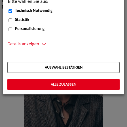
Körpergröße:
169 cm
Bitte wählen Sie aus:
Dialekte:
Hochdeutsch, Schwäbisch
Technisch Notwendig
Statistik
Personalisierung
Details anzeigen
AUSWAHL BESTÄTIGEN
ALLE ZULASSEN