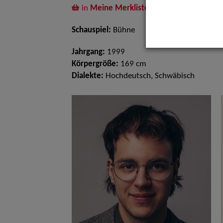
in
Meine Merkliste
legen
Schauspiel:
Bühne
Jahrgang:
1999
Körpergröße:
169 cm
Dialekte:
Hochdeutsch, Schwäbisch