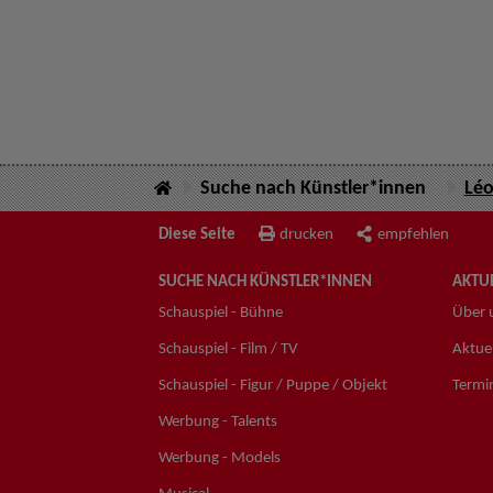
Suche nach Künstler*innen
Léo
Diese Seite
drucken
empfehlen
SUCHE NACH KÜNSTLER*INNEN
AKTUE
Schauspiel - Bühne
Über 
Schauspiel - Film / TV
Aktuel
Schauspiel - Figur / Puppe / Objekt
Termi
Werbung - Talents
Werbung - Models