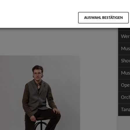
Scha
als PDF speichern
Scha
AUSWAHL BESTÄTIGEN
Wer
Wer
Mus
Sho
Mus
Ope
Orc
Tan