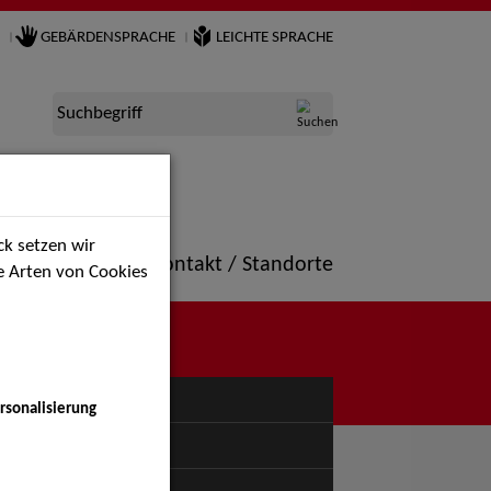
GEBÄRDENSPRACHE
LEICHTE SPRACHE
Suchbegriff
k setzen wir
ne
Portfolio
Kontakt / Standorte
ie Arten von Cookies
NÜ
rsonalisierung
uspiel - Bühne