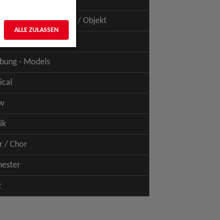
uspiel - Film / TV
uspiel - Figur / Puppe / Objekt
ALLE ZULASSEN
bung - Talents
bung - Models
ical
w
ik
r / Chor
hester
z