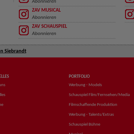
Abonnieren
ZAV MUSICAL
Abonnieren
ZAV SCHAUSPIEL
Abonnieren
n Siebrandt
LLES
PORTFOLIO
uns
Werbung - Models
les
Schauspiel Film/Fernsehen/Media
ne
Filmschaffende Produktion
Werbung - Talents/Extras
Schauspiel Bühne