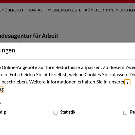
TENÜBERSICHT
KONTAKT
MEINE MERKLISTE | KÜNSTLER*INNEN BUCHEN
lungen
Online-Angebote auf Ihre Bedürfnisse anpassen. Zu diesem Zwec
nach Künstler*innen
Über uns
Aktuelles
Termi
in. Entscheiden Sie bitte selbst, welche Cookies Sie zulassen. D
beschrieben. Weitere Informationen erhalten Sie in unserer
ng
.
nnen
:
ME
dig
Statistik
Pe
Scha