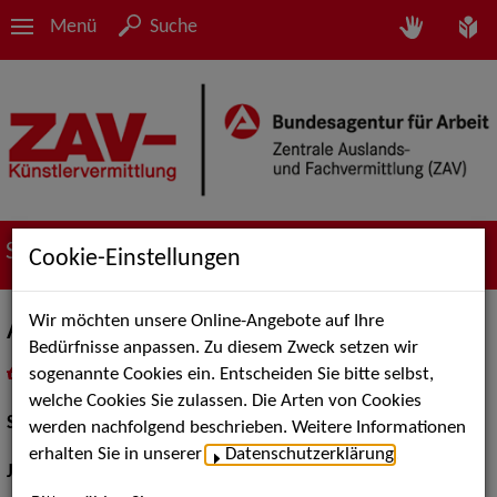
Menü
Suche
Suche nach Künstler*innen
Cookie-Einstellungen
Wir möchten unsere Online-Angebote auf Ihre
Axel Sichrovsky
Bedürfnisse anpassen. Zu diesem Zweck setzen wir
sogenannte Cookies ein. Entscheiden Sie bitte selbst,
in
Meine Merkliste
legen
als PDF speichern
welche Cookies Sie zulassen. Die Arten von Cookies
Schauspiel:
Bühne
werden nachfolgend beschrieben. Weitere Informationen
erhalten Sie in unserer
Datenschutzerklärung
.
Jahrgang:
1974