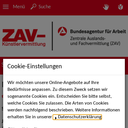
Menü
Suche
Suche nach Künstler*innen
Cookie-Einstellungen
Wir möchten unsere Online-Angebote auf Ihre
Meik van Severen
Bedürfnisse anpassen. Zu diesem Zweck setzen wir
sogenannte Cookies ein. Entscheiden Sie bitte selbst,
in
Meine Merkliste
legen
als PDF speichern
welche Cookies Sie zulassen. Die Arten von Cookies
Schauspiel:
Bühne
werden nachfolgend beschrieben. Weitere Informationen
erhalten Sie in unserer
Datenschutzerklärung
.
Jahrgang:
1992