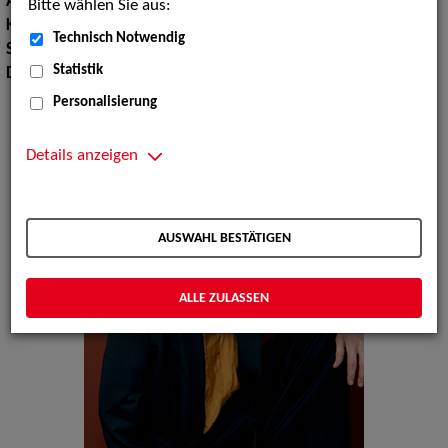
Augenfarbe:
blau
Bitte wählen Sie aus:
Körpergröße:
190 cm
Technisch Notwendig
Sprachen:
Englisch
Statistik
Dialekte:
Berlinerisch, Mecklenburgisch, Plattdeutsch
Personalisierung
Details anzeigen
AUSWAHL BESTÄTIGEN
ALLE ZULASSEN