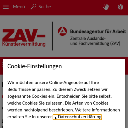
Menü
Suche
Suche nach Künstler*innen
Cookie-Einstellungen
Wir möchten unsere Online-Angebote auf Ihre
Philipp Seidler
Bedürfnisse anpassen. Zu diesem Zweck setzen wir
sogenannte Cookies ein. Entscheiden Sie bitte selbst,
in
Meine Merkliste
legen
als PDF speichern
welche Cookies Sie zulassen. Die Arten von Cookies
Schauspiel:
Bühne
werden nachfolgend beschrieben. Weitere Informationen
erhalten Sie in unserer
Datenschutzerklärung
.
Jahrgang:
1991