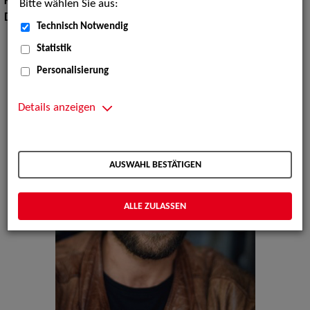
Körpergröße:
179 cm
Bitte wählen Sie aus:
Dialekte:
Berlinerisch
Technisch Notwendig
Statistik
Personalisierung
Details anzeigen
AUSWAHL BESTÄTIGEN
ALLE ZULASSEN