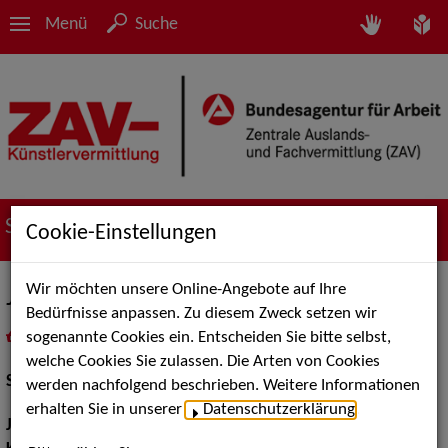
Menü
Suche
Suche nach Künstler*innen
Cookie-Einstellungen
Wir möchten unsere Online-Angebote auf Ihre
Jens Ulrich Seffen
Bedürfnisse anpassen. Zu diesem Zweck setzen wir
sogenannte Cookies ein. Entscheiden Sie bitte selbst,
in
Meine Merkliste
legen
als PDF speichern
welche Cookies Sie zulassen. Die Arten von Cookies
Schauspiel:
Film und TV
werden nachfolgend beschrieben. Weitere Informationen
erhalten Sie in unserer
Datenschutzerklärung
.
Jahrgang:
1972