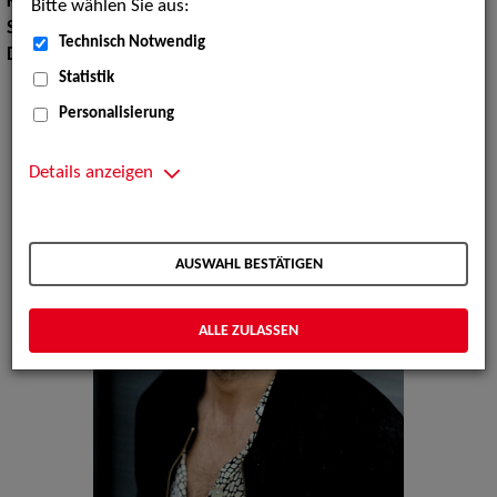
Körpergröße:
177 cm
Bitte wählen Sie aus:
Sport:
Boxen, Yoga
Technisch Notwendig
Dialekte:
Berlinerisch, Kölsch, Hamburgisch
Statistik
Personalisierung
Details anzeigen
AUSWAHL BESTÄTIGEN
ALLE ZULASSEN