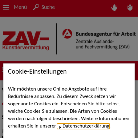
Menü
Suche
Suche nach Künstler*innen
Cookie-Einstellungen
Wir möchten unsere Online-Angebote auf Ihre
Valentin Schwerdfeger
Bedürfnisse anpassen. Zu diesem Zweck setzen wir
sogenannte Cookies ein. Entscheiden Sie bitte selbst,
in
Meine Merkliste
legen
als PDF speichern
welche Cookies Sie zulassen. Die Arten von Cookies
Schauspiel:
Bühne
werden nachfolgend beschrieben. Weitere Informationen
erhalten Sie in unserer
Datenschutzerklärung
.
Jahrgang:
1991