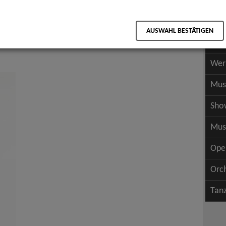
Scha
als PDF speichern
Scha
AUSWAHL BESTÄTIGEN
Wer
Wer
Mus
Sho
Mus
Ope
Orc
Tan