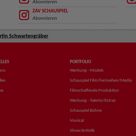
Abonnieren
ZAV SCHAUSPIEL
Abonnieren
tin Schwartengräber
LLES
PORTFOLIO
uns
Werbung - Models
les
Schauspiel Film/Fernsehen/Media
ne
Filmschaffende Produktion
Werbung - Talents/Extras
Schauspiel Bühne
Musical
Show/Artistik