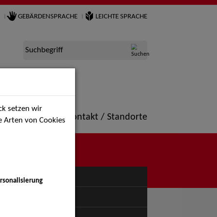
GEBÄRDENSPRACHE
LEICHTE SPRACHE
Suchbegriff
k setzen wir
ne
Portfolio
Kontakt / Standorte
ie Arten von Cookies
NÜ
rsonalisierung
uspiel - Bühne