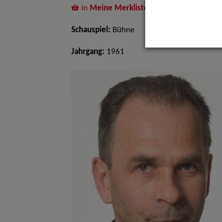
in
Meine Merkliste
legen
Schauspiel:
Bühne
Jahrgang:
1961