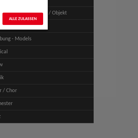
uspiel - Film / TV
uspiel - Figur / Puppe / Objekt
ALLE ZULASSEN
bung - Talents
bung - Models
ical
w
ik
r / Chor
hester
z