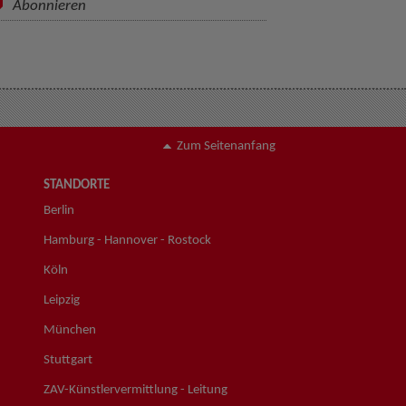
Abonnieren
Zum Seitenanfang
STANDORTE
Berlin
Hamburg - Hannover - Rostock
Köln
Leipzig
München
Stuttgart
ZAV-Künstlervermittlung - Leitung