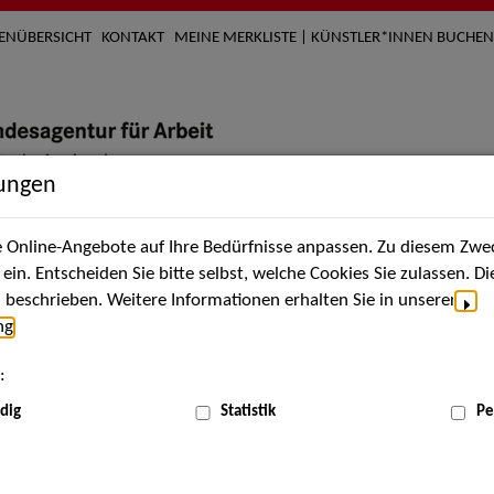
TENÜBERSICHT
KONTAKT
MEINE MERKLISTE | KÜNSTLER*INNEN BUCHEN
lungen
Online-Angebote auf Ihre Bedürfnisse anpassen. Zu diesem Zwec
nach Künstler*innen
Über uns
Aktuelles
Termi
in. Entscheiden Sie bitte selbst, welche Cookies Sie zulassen. D
beschrieben. Weitere Informationen erhalten Sie in unserer
ng
.
nnen
:
ME
dig
Statistik
Pe
Scha