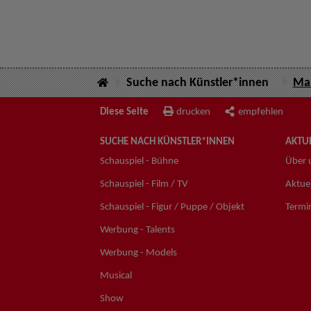
Suche nach Künstler*innen
Mar
Diese Seite
drucken
empfehlen
SUCHE NACH KÜNSTLER*INNEN
AKTUE
Schauspiel - Bühne
Über 
Schauspiel - Film / TV
Aktuel
Schauspiel - Figur / Puppe / Objekt
Termi
Werbung - Talents
Werbung - Models
Musical
Show