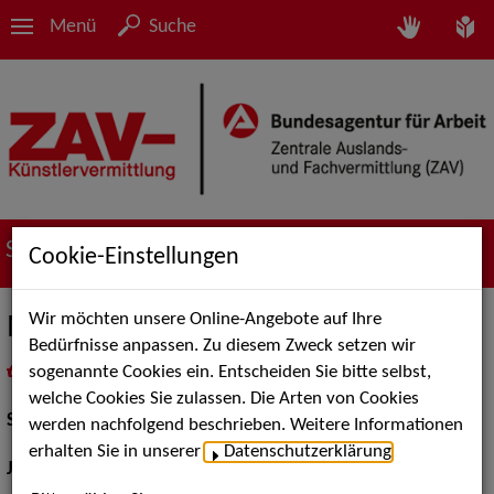
Menü
Suche
Suche nach Künstler*innen
Cookie-Einstellungen
Wir möchten unsere Online-Angebote auf Ihre
Marvin Schulze
Bedürfnisse anpassen. Zu diesem Zweck setzen wir
sogenannte Cookies ein. Entscheiden Sie bitte selbst,
in
Meine Merkliste
legen
als PDF speichern
welche Cookies Sie zulassen. Die Arten von Cookies
Schauspiel:
Bühne
werden nachfolgend beschrieben. Weitere Informationen
erhalten Sie in unserer
Datenschutzerklärung
.
Jahrgang:
1991