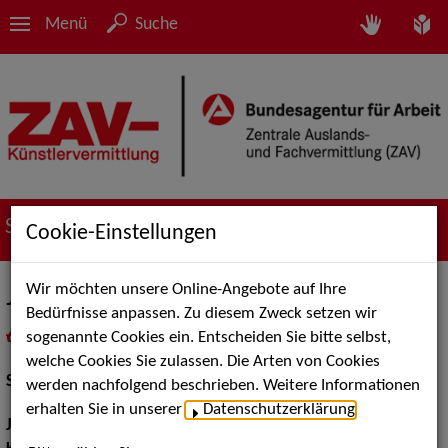
Menü
Suche
Suche nach Künstler*innen
Cookie-Einstellungen
Wir möchten unsere Online-Angebote auf Ihre
Jan Georg Schütte
Bedürfnisse anpassen. Zu diesem Zweck setzen wir
sogenannte Cookies ein. Entscheiden Sie bitte selbst,
in
Meine Merkliste
legen
als PDF speichern
welche Cookies Sie zulassen. Die Arten von Cookies
Schauspiel:
Film und TV, Bühne
werden nachfolgend beschrieben. Weitere Informationen
erhalten Sie in unserer
Datenschutzerklärung
.
Jahrgang:
1962