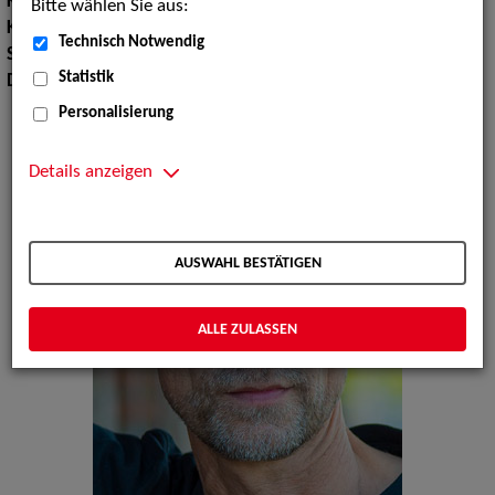
Körpergröße:
178 cm
Bitte wählen Sie aus:
Konfektionsgröße:
46 48
Technisch Notwendig
Sprachen:
Englisch, Französisch
Statistik
Dialekte:
Norddeutsch
Personalisierung
Details anzeigen
AUSWAHL BESTÄTIGEN
ALLE ZULASSEN