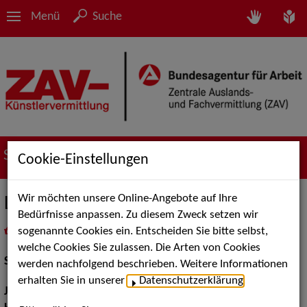
Menü
Suche
Suche nach Künstler*innen
Cookie-Einstellungen
Wir möchten unsere Online-Angebote auf Ihre
Laurids Schürmann
Bedürfnisse anpassen. Zu diesem Zweck setzen wir
sogenannte Cookies ein. Entscheiden Sie bitte selbst,
in
Meine Merkliste
legen
als PDF speichern
welche Cookies Sie zulassen. Die Arten von Cookies
Schauspiel:
Bühne
werden nachfolgend beschrieben. Weitere Informationen
erhalten Sie in unserer
Datenschutzerklärung
.
Jahrgang:
2002