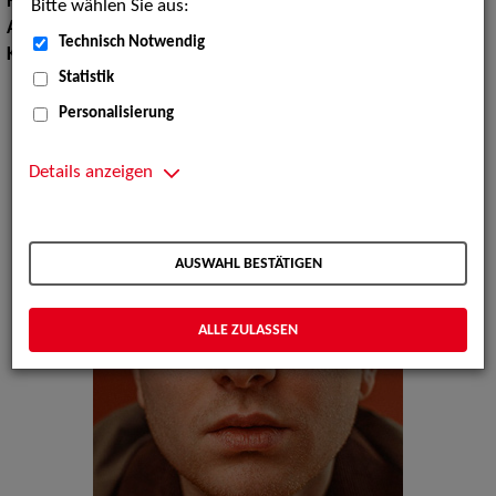
Haarfarbe:
blond
Bitte wählen Sie aus:
Augenfarbe:
grün-braun
Technisch Notwendig
Körpergröße:
175 cm
Statistik
Personalisierung
Details anzeigen
AUSWAHL BESTÄTIGEN
ALLE ZULASSEN