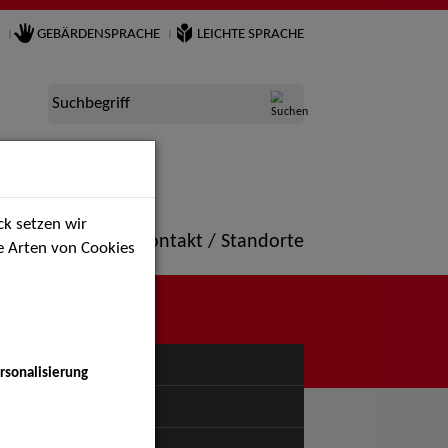
GEBÄRDENSPRACHE
LEICHTE SPRACHE
Suchbegriff
k setzen wir
ne
Portfolio
Kontakt / Standorte
ie Arten von Cookies
NÜ
rsonalisierung
uspiel - Bühne