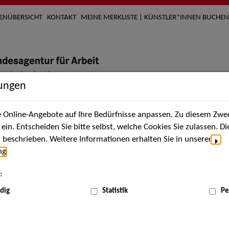
TENÜBERSICHT
KONTAKT
MEINE MERKLISTE | KÜNSTLER*INNEN BUCHEN
lungen
Online-Angebote auf Ihre Bedürfnisse anpassen. Zu diesem Zwec
nach Künstler*innen
Über uns
Aktuelles
Termi
in. Entscheiden Sie bitte selbst, welche Cookies Sie zulassen. D
beschrieben. Weitere Informationen erhalten Sie in unserer
ng
.
nnen
:
ME
dig
Statistik
Pe
Scha