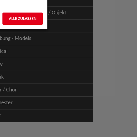
uspiel - Film / TV
uspiel - Figur / Puppe / Objekt
ALLE ZULASSEN
bung - Talents
bung - Models
ical
w
ik
r / Chor
hester
z