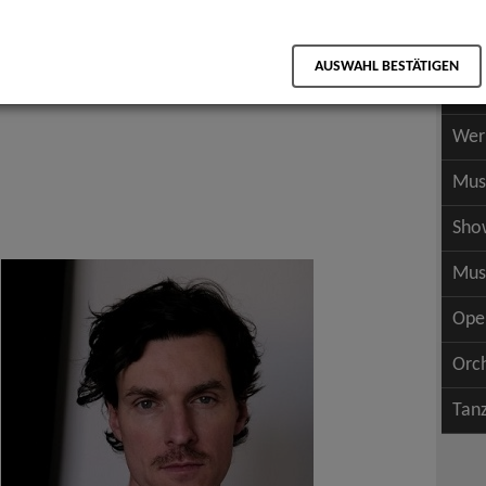
Scha
als PDF speichern
Scha
AUSWAHL BESTÄTIGEN
Wer
Wer
Mus
Sho
Mus
Ope
Orc
Tan