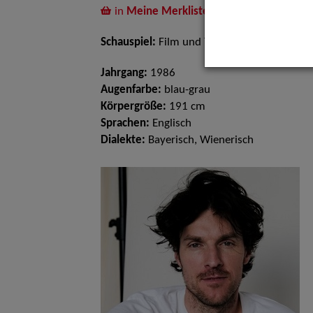
in
Meine Merkliste
legen
Schauspiel:
Film und TV, Bühne
Jahrgang:
1986
Augenfarbe:
blau-grau
Körpergröße:
191 cm
Sprachen:
Englisch
Dialekte:
Bayerisch, Wienerisch