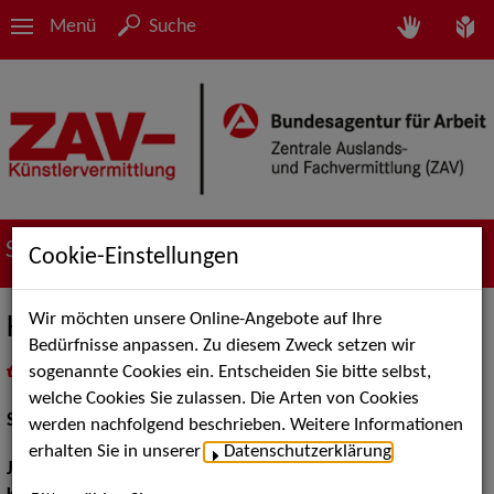
Menü
Suche
Suche nach Künstler*innen
Cookie-Einstellungen
Wir möchten unsere Online-Angebote auf Ihre
Kai Frederic Schrickel
Bedürfnisse anpassen. Zu diesem Zweck setzen wir
sogenannte Cookies ein. Entscheiden Sie bitte selbst,
in
Meine Merkliste
legen
als PDF speichern
welche Cookies Sie zulassen. Die Arten von Cookies
Schauspiel:
Bühne
werden nachfolgend beschrieben. Weitere Informationen
erhalten Sie in unserer
Datenschutzerklärung
.
Jahrgang:
1966