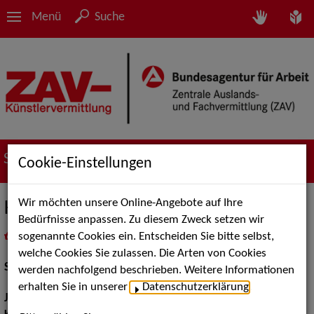
Menü
Suche
Suche nach Künstler*innen
Cookie-Einstellungen
Wir möchten unsere Online-Angebote auf Ihre
Kai Frederic Schrickel
Bedürfnisse anpassen. Zu diesem Zweck setzen wir
sogenannte Cookies ein. Entscheiden Sie bitte selbst,
in
Meine Merkliste
legen
als PDF speichern
welche Cookies Sie zulassen. Die Arten von Cookies
Schauspiel:
Bühne
werden nachfolgend beschrieben. Weitere Informationen
erhalten Sie in unserer
Datenschutzerklärung
.
Jahrgang:
1966