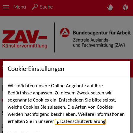
Menü
Suche
Suche nach Künstler*innen
Cookie-Einstellungen
Wir möchten unsere Online-Angebote auf Ihre
Michael Schreiber
Bedürfnisse anpassen. Zu diesem Zweck setzen wir
sogenannte Cookies ein. Entscheiden Sie bitte selbst,
in
Meine Merkliste
legen
als PDF speichern
welche Cookies Sie zulassen. Die Arten von Cookies
Schauspiel:
Bühne
werden nachfolgend beschrieben. Weitere Informationen
erhalten Sie in unserer
Datenschutzerklärung
.
Jahrgang:
2002