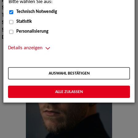
Körpergröße:
186 cm
Bitte wählen Sie aus:
Stimmlage:
Tenor
Technisch Notwendig
Tanz:
Ballett allgemein
Statistik
Sport:
Fechten
Sprachen:
Deutsch
Personalisierung
Dialekte:
Hochdeutsch
Details anzeigen
AUSWAHL BESTÄTIGEN
ALLE ZULASSEN