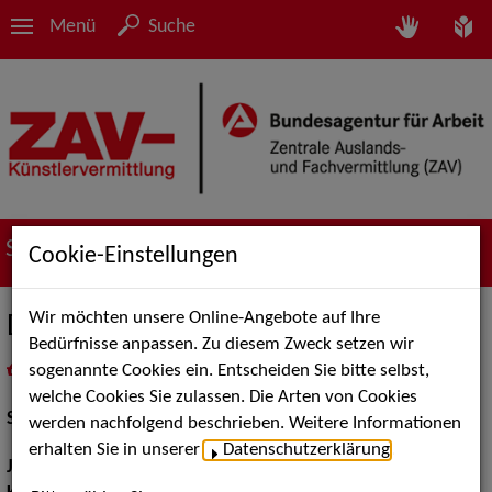
Menü
Suche
Suche nach Künstler*innen
Cookie-Einstellungen
Wir möchten unsere Online-Angebote auf Ihre
Daniel Scholz
Bedürfnisse anpassen. Zu diesem Zweck setzen wir
sogenannte Cookies ein. Entscheiden Sie bitte selbst,
in
Meine Merkliste
legen
als PDF speichern
welche Cookies Sie zulassen. Die Arten von Cookies
Schauspiel:
Bühne
werden nachfolgend beschrieben. Weitere Informationen
erhalten Sie in unserer
Datenschutzerklärung
.
Jahrgang:
1975