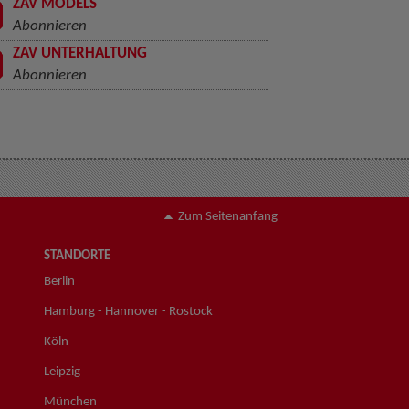
ZAV MODELS
Abonnieren
ZAV UNTERHALTUNG
Abonnieren
Zum Seitenanfang
STANDORTE
Berlin
Hamburg - Hannover - Rostock
Köln
Leipzig
München