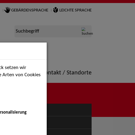
GEBÄRDENSPRACHE
LEICHTE SPRACHE
Suchbegriff
k setzen wir
ne
Portfolio
Kontakt / Standorte
ie Arten von Cookies
NÜ
rsonalisierung
uspiel - Bühne