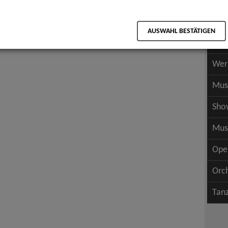
Scha
als PDF speichern
Scha
AUSWAHL BESTÄTIGEN
Wer
Wer
Mus
Sho
Mus
Ope
Orc
Tan