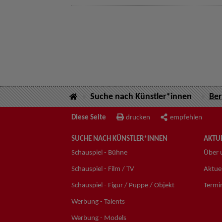
Suche nach Künstler*innen
Ber
Diese Seite
drucken
empfehlen
SUCHE NACH KÜNSTLER*INNEN
AKTUE
Schauspiel - Bühne
Über 
Schauspiel - Film / TV
Aktuel
Schauspiel - Figur / Puppe / Objekt
Termi
Werbung - Talents
Werbung - Models