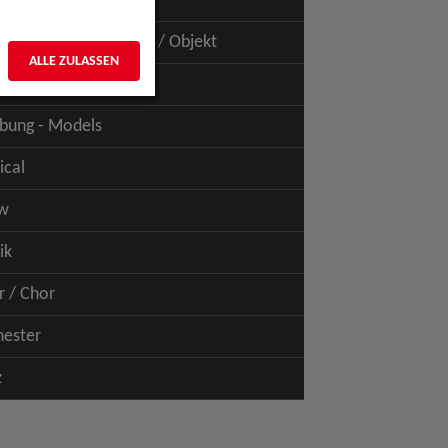
uspiel - Film / TV
uspiel - Figur / Puppe / Objekt
ALLE ZULASSEN
bung - Talents
bung - Models
ical
w
ik
r / Chor
hester
z