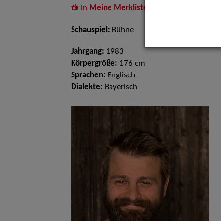
in
Meine Merkliste
legen
Schauspiel:
Bühne
Jahrgang:
1983
Körpergröße:
176 cm
Sprachen:
Englisch
Dialekte:
Bayerisch