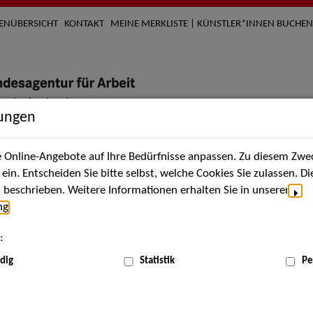
TENÜBERSICHT
KONTAKT
MEINE MERKLISTE | KÜNSTLER*INNEN BUCHEN
lungen
Online-Angebote auf Ihre Bedürfnisse anpassen. Zu diesem Zwec
nach Künstler*innen
Über uns
Aktuelles
Termi
in. Entscheiden Sie bitte selbst, welche Cookies Sie zulassen. D
beschrieben. Weitere Informationen erhalten Sie in unserer
ng
.
nnen
:
ME
dig
Statistik
Pe
Scha