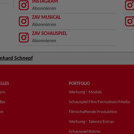
INSTAGRAM
Abonnieren
ZAV MUSICAL
Abonnieren
ZAV SCHAUSPIEL
Abonnieren
nhard Schnepf
LLES
PORTFOLIO
uns
Werbung - Models
les
Schauspiel Film/Fernsehen/Media
ne
Filmschaffende Produktion
Werbung - Talents/Extras
Schauspiel Bühne