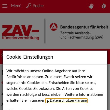
Menü
Suche
Suche nach Künstler*innen
Cookie-Einstellungen
Wir möchten unsere Online-Angebote auf Ihre
Michael Schneider
Bedürfnisse anpassen. Zu diesem Zweck setzen wir
sogenannte Cookies ein. Entscheiden Sie bitte selbst,
in
Meine Merkliste
legen
als PDF speichern
welche Cookies Sie zulassen. Die Arten von Cookies
Schauspiel:
Bühne
werden nachfolgend beschrieben. Weitere Informationen
erhalten Sie in unserer
Datenschutzerklärung
.
Jahrgang:
1992