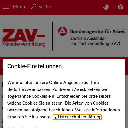
Menü
Suche
Suche nach Künstler*innen
Cookie-Einstellungen
Wir möchten unsere Online-Angebote auf Ihre
Bernhard Schmidt-Hackenberg
Bedürfnisse anpassen. Zu diesem Zweck setzen wir
sogenannte Cookies ein. Entscheiden Sie bitte selbst,
in
Meine Merkliste
legen
als PDF speichern
welche Cookies Sie zulassen. Die Arten von Cookies
Schauspiel:
Film und TV
werden nachfolgend beschrieben. Weitere Informationen
erhalten Sie in unserer
Datenschutzerklärung
.
Jahrgang:
1986