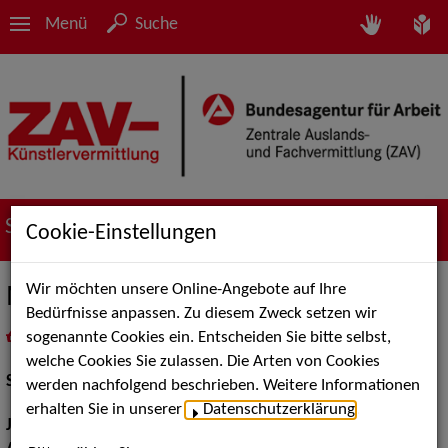
Menü
Suche
Suche nach Künstler*innen
Cookie-Einstellungen
Wir möchten unsere Online-Angebote auf Ihre
Mathias Schlung
Bedürfnisse anpassen. Zu diesem Zweck setzen wir
sogenannte Cookies ein. Entscheiden Sie bitte selbst,
in
Meine Merkliste
legen
als PDF speichern
welche Cookies Sie zulassen. Die Arten von Cookies
Schauspiel:
Film und TV
werden nachfolgend beschrieben. Weitere Informationen
erhalten Sie in unserer
Datenschutzerklärung
.
Jahrgang:
1971