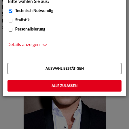
Augenfarbe:
blau
Bitte wählen Sie aus:
Körpergröße:
170 cm
Technisch Notwendig
Sprachen:
Englisch
Statistik
Dialekte:
Bayerisch, Berlinerisch, Sächsisch, Wienerisch,
Österreichisch
Personalisierung
Details anzeigen
AUSWAHL BESTÄTIGEN
ALLE ZULASSEN