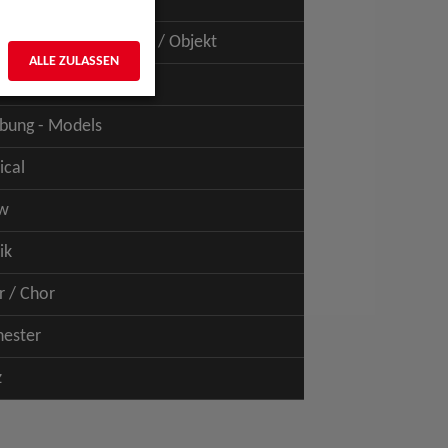
uspiel - Film / TV
uspiel - Figur / Puppe / Objekt
ALLE ZULASSEN
bung - Talents
bung - Models
ical
w
ik
r / Chor
hester
z