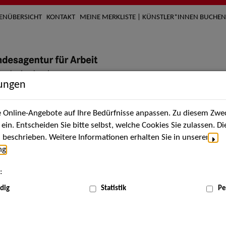
TENÜBERSICHT
KONTAKT
MEINE MERKLISTE | KÜNSTLER*INNEN BUCHEN
lungen
Online-Angebote auf Ihre Bedürfnisse anpassen. Zu diesem Zwec
nach Künstler*innen
Über uns
Aktuelles
Termi
in. Entscheiden Sie bitte selbst, welche Cookies Sie zulassen. D
beschrieben. Weitere Informationen erhalten Sie in unserer
ng
.
nnen
:
ME
dig
Statistik
Pe
Scha