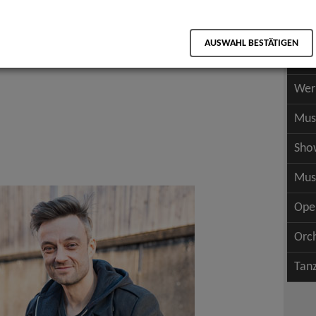
Scha
als PDF speichern
Scha
AUSWAHL BESTÄTIGEN
Wer
Wer
Mus
Sho
Mus
Ope
Orc
Tan