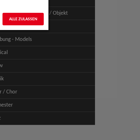
uspiel - Film / TV
uspiel - Figur / Puppe / Objekt
ALLE ZULASSEN
bung - Talents
bung - Models
ical
w
ik
r / Chor
hester
z