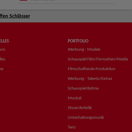
ffen Schlösser
LLES
PORTFOLIO
uns
Werbung - Models
les
Schauspiel Film/Fernsehen/Media
ne
Filmschaffende Produktion
Werbung - Talents/Extras
Schauspiel Bühne
Musical
Show/Artistik
Unterhaltungsmusik
Tanz