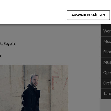
Scha
als PDF speichern
Scha
AUSWAHL BESTÄTIGEN
Wer
Wer
Mus
k, Segeln
Sho
h
Mus
Ope
Orc
Tan