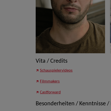
Vita / Credits
Schauspielervideos
Filmmakers
Castforward
Besonderheiten / Kenntnisse /