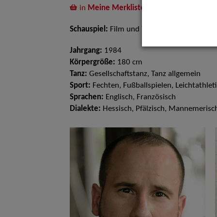
in
Meine Merkliste
legen
Schauspiel:
Film und TV
Jahrgang:
1984
Körpergröße:
180 cm
Tanz:
Gesellschaftstanz, Tanz allgemein
Sport:
Fechten, Fußballspielen, Leichtathleti
Sprachen:
Englisch, Französisch
Dialekte:
Hessisch, Pfälzisch, Mannemerisc