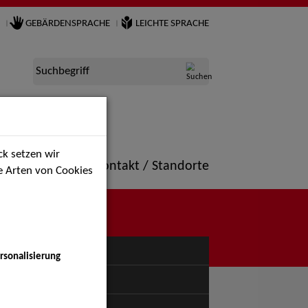
GEBÄRDENSPRACHE
LEICHTE SPRACHE
Suchbegriff
k setzen wir
ne
Portfolio
Kontakt / Standorte
ie Arten von Cookies
NÜ
rsonalisierung
uspiel - Bühne