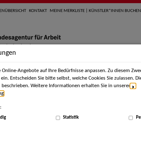
TENÜBERSICHT
KONTAKT
MEINE MERKLISTE | KÜNSTLER*INNEN BUCHEN
lungen
Online-Angebote auf Ihre Bedürfnisse anpassen. Zu diesem Zwec
nach Künstler*innen
Über uns
Aktuelles
Termi
in. Entscheiden Sie bitte selbst, welche Cookies Sie zulassen. D
beschrieben. Weitere Informationen erhalten Sie in unserer
ng
.
nnen
:
ME
dig
Statistik
Pe
Scha