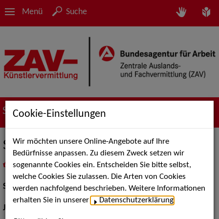
Menü
Suche
Suche nach Künstler*innen
Cookie-Einstellungen
Wir möchten unsere Online-Angebote auf Ihre
Stefan Schleue
Bedürfnisse anpassen. Zu diesem Zweck setzen wir
sogenannte Cookies ein. Entscheiden Sie bitte selbst,
in
Meine Merkliste
legen
als PDF speichern
welche Cookies Sie zulassen. Die Arten von Cookies
Schauspiel:
Bühne
werden nachfolgend beschrieben. Weitere Informationen
erhalten Sie in unserer
Datenschutzerklärung
.
Jahrgang:
1973