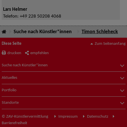
Lars Helmer
Telefon:
+49 228 50208 4068
Suche nach Künstler*innen
Timon Schleheck
Diese Seite
Zum Seitenanfang
drucken
empfehlen
Suche nach Künstler*innen
Aktuelles
Portfolio
Standorte
© ZAV-Künstlervermittlung
Impressum
Datenschutz
Barrierefreiheit