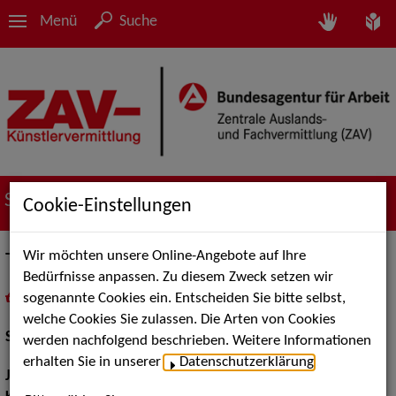
Menü
Suche
Suche nach Künstler*innen
Cookie-Einstellungen
Wir möchten unsere Online-Angebote auf Ihre
Timon Schleheck
Bedürfnisse anpassen. Zu diesem Zweck setzen wir
sogenannte Cookies ein. Entscheiden Sie bitte selbst,
in
Meine Merkliste
legen
als PDF speichern
welche Cookies Sie zulassen. Die Arten von Cookies
Schauspiel:
Bühne
werden nachfolgend beschrieben. Weitere Informationen
erhalten Sie in unserer
Datenschutzerklärung
.
Jahrgang:
1989