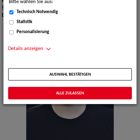
Körpergröße:
190 cm
Bitte wählen Sie aus:
Sprachen:
Englisch
Technisch Notwendig
Dialekte:
Hamburgisch, Kölsch
Statistik
Personalisierung
Details anzeigen
AUSWAHL BESTÄTIGEN
ALLE ZULASSEN