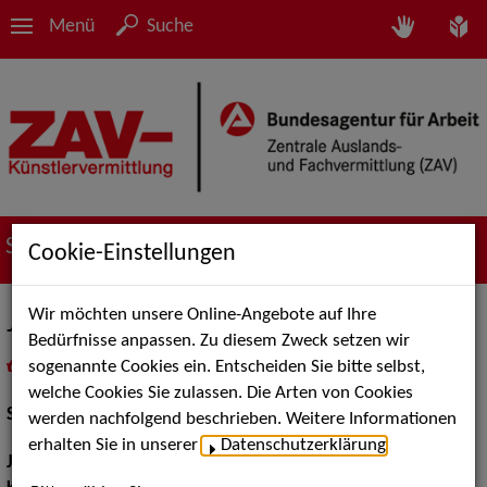
Menü
Suche
Suche nach Künstler*innen
Cookie-Einstellungen
Wir möchten unsere Online-Angebote auf Ihre
Jakob Schleert
Bedürfnisse anpassen. Zu diesem Zweck setzen wir
sogenannte Cookies ein. Entscheiden Sie bitte selbst,
in
Meine Merkliste
legen
als PDF speichern
welche Cookies Sie zulassen. Die Arten von Cookies
Schauspiel:
Bühne
werden nachfolgend beschrieben. Weitere Informationen
erhalten Sie in unserer
Datenschutzerklärung
.
Jahrgang:
1999