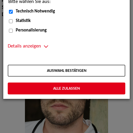
Körpergröße:
189 cm
Bitte wählen Sie aus:
Sprachen:
Deutsch, Englisch, Französisch
Technisch Notwendig
Dialekte:
Rheinisch
Statistik
Personalisierung
Details anzeigen
AUSWAHL BESTÄTIGEN
ALLE ZULASSEN