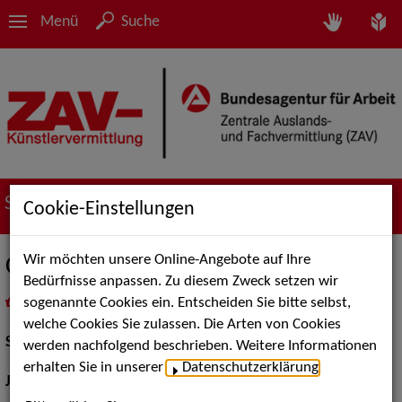
Menü
Suche
Suche nach Künstler*innen
Cookie-Einstellungen
Wir möchten unsere Online-Angebote auf Ihre
Christoph Schinkel
Bedürfnisse anpassen. Zu diesem Zweck setzen wir
sogenannte Cookies ein. Entscheiden Sie bitte selbst,
in
Meine Merkliste
legen
als PDF speichern
welche Cookies Sie zulassen. Die Arten von Cookies
Schauspiel:
Bühne, Film und TV
werden nachfolgend beschrieben. Weitere Informationen
erhalten Sie in unserer
Datenschutzerklärung
.
Jahrgang:
1981