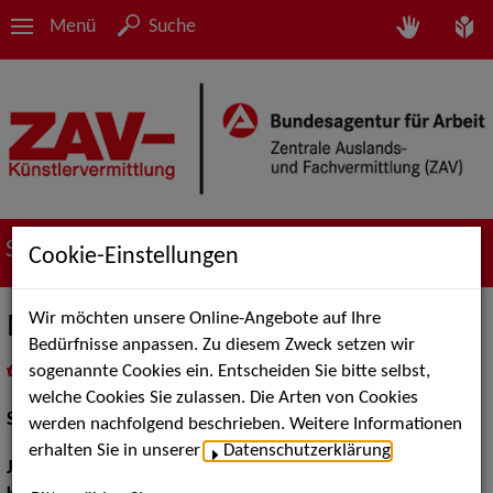
Menü
Suche
Suche nach Künstler*innen
Cookie-Einstellungen
Wir möchten unsere Online-Angebote auf Ihre
Marc Scheufen
Bedürfnisse anpassen. Zu diesem Zweck setzen wir
sogenannte Cookies ein. Entscheiden Sie bitte selbst,
in
Meine Merkliste
legen
als PDF speichern
welche Cookies Sie zulassen. Die Arten von Cookies
Schauspiel:
Bühne, Film und TV
werden nachfolgend beschrieben. Weitere Informationen
erhalten Sie in unserer
Datenschutzerklärung
.
Jahrgang:
1991