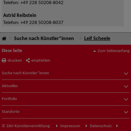
Telefon:
+49 228 50208-8042
Astrid Reibstein
Telefon:
+49 228 50208-8037
Suche nach Künstler*innen
Leif Scheele
Diese Seite
Zum Seitenanfang
drucken
empfehlen
Suche nach Künstler*innen
Aktuelles
Portfolio
Standorte
© ZAV-Künstlervermittlung
Impressum
Datenschutz