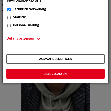
Körpergröße:
178 cm
Bitte wählen Sie aus:
Sprachen:
Englisch
Technisch Notwendig
Dialekte:
Bayerisch, Hamburgisch, Österreichisch
Statistik
Personalisierung
Details anzeigen
AUSWAHL BESTÄTIGEN
ALLE ZULASSEN