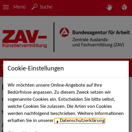
Menü
Suche
Suche nach Künstler*innen
Cookie-Einstellungen
Wir möchten unsere Online-Angebote auf Ihre
Leif Scheele
Bedürfnisse anpassen. Zu diesem Zweck setzen wir
sogenannte Cookies ein. Entscheiden Sie bitte selbst,
in
Meine Merkliste
legen
als PDF speichern
welche Cookies Sie zulassen. Die Arten von Cookies
Schauspiel:
Bühne
werden nachfolgend beschrieben. Weitere Informationen
erhalten Sie in unserer
Datenschutzerklärung
.
Jahrgang:
1979