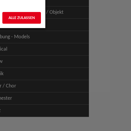
uspiel - Film / TV
uspiel - Figur / Puppe / Objekt
ALLE ZULASSEN
bung - Talents
bung - Models
ical
w
ik
r / Chor
hester
z