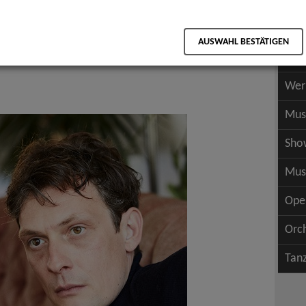
Scha
als PDF speichern
Scha
AUSWAHL BESTÄTIGEN
Wer
Wer
Mus
Sho
Mus
Ope
Orc
Tan