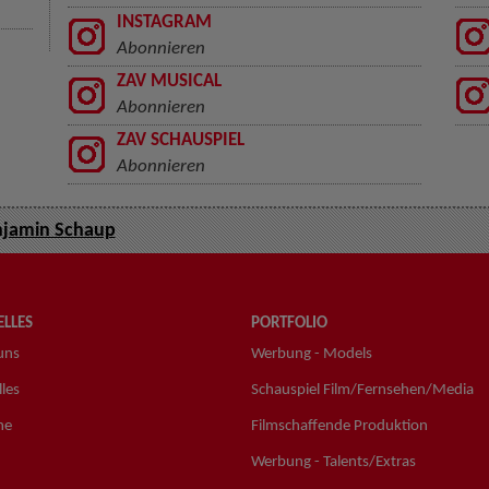
INSTAGRAM
Abonnieren
ZAV MUSICAL
Abonnieren
ZAV SCHAUSPIEL
Abonnieren
jamin Schaup
LLES
PORTFOLIO
uns
Werbung - Models
les
Schauspiel Film/Fernsehen/Media
ne
Filmschaffende Produktion
Werbung - Talents/Extras