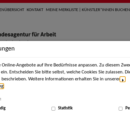
TENÜBERSICHT
KONTAKT
MEINE MERKLISTE | KÜNSTLER*INNEN BUCHEN
lungen
Online-Angebote auf Ihre Bedürfnisse anpassen. Zu diesem Zwec
nach Künstler*innen
Über uns
Aktuelles
Termi
in. Entscheiden Sie bitte selbst, welche Cookies Sie zulassen. D
beschrieben. Weitere Informationen erhalten Sie in unserer
ng
.
nnen
:
ME
dig
Statistik
Pe
Scha