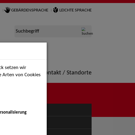
GEBÄRDENSPRACHE
LEICHTE SPRACHE
Suchbegriff
k setzen wir
ne
Portfolio
Kontakt / Standorte
ie Arten von Cookies
NÜ
rsonalisierung
uspiel - Bühne