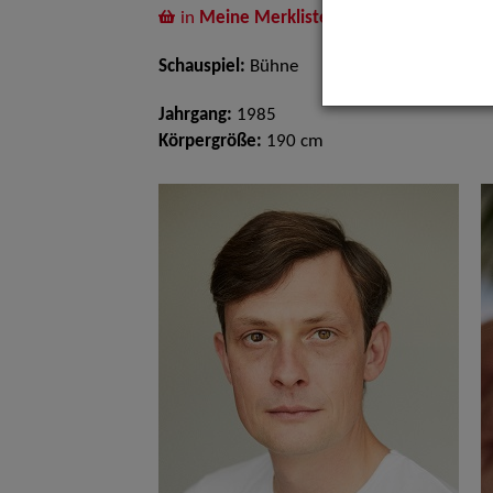
in
Meine Merkliste
legen
Schauspiel:
Bühne
Jahrgang:
1985
Körpergröße:
190 cm