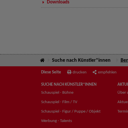
Downloads
Suche nach Künstler*innen
Ben
Diese Seite
drucken
empfehlen
SUCHE NACH KÜNSTLER*INNEN
AKTUE
Schauspiel - Bühne
Über 
Schauspiel - Film / TV
Aktuel
Schauspiel - Figur / Puppe / Objekt
Termi
Werbung - Talents