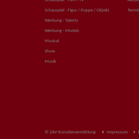
Schauspiel - Film / TV
Aktuel
Schauspiel - Figur / Puppe / Objekt
Termi
Werbung - Talents
Werbung - Models
Musical
Show
Musik
© ZAV-Künstlervermittlung
Impressum