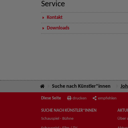
Service
Kontakt
Downloads
Suche nach Künstler*innen
Joh
Diese Seite
drucken
empfehlen
SUCHE NACH KÜNSTLER*INNEN
AKTUE
Schauspiel - Bühne
Über 