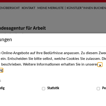
TENÜBERSICHT
KONTAKT
MEINE MERKLISTE | KÜNSTLER*INNEN BUCHEN
lungen
Online-Angebote auf Ihre Bedürfnisse anpassen. Zu diesem Zwec
nach Künstler*innen
Über uns
Aktuelles
Termi
in. Entscheiden Sie bitte selbst, welche Cookies Sie zulassen. D
beschrieben. Weitere Informationen erhalten Sie in unserer
ng
.
nnen
:
ME
dig
Statistik
Pe
Scha