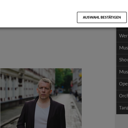
Scha
als PDF speichern
Scha
AUSWAHL BESTÄTIGEN
Wer
Wer
Mus
Sho
Mus
Ope
Orc
Tan