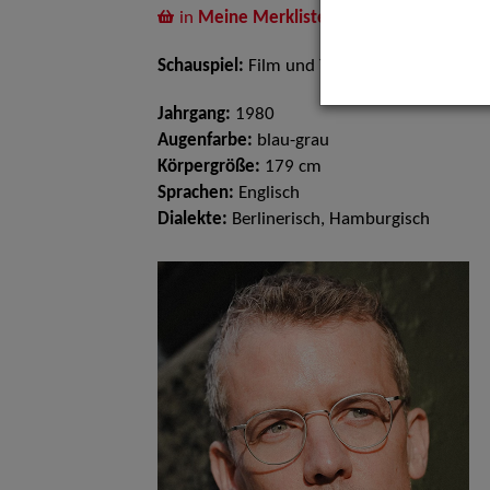
in
Meine Merkliste
legen
Schauspiel:
Film und TV
Jahrgang:
1980
Augenfarbe:
blau-grau
Körpergröße:
179 cm
Sprachen:
Englisch
Dialekte:
Berlinerisch, Hamburgisch