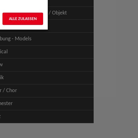
uspiel - Film / TV
uspiel - Figur / Puppe / Objekt
ALLE ZULASSEN
bung - Talents
bung - Models
ical
w
ik
r / Chor
hester
z