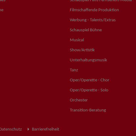
les
Schauspiel Film/Fernsehen/Media
ne
Filmschaffende Produktion
Werbung - Talents/Extras
Schauspiel Bühne
Musical
Show/Artistik
Unterhaltungsmusik
Tanz
Oper/Operette - Chor
Oper/Operette - Solo
Orchester
Transition-Beratung
Datenschutz
Barrierefreiheit