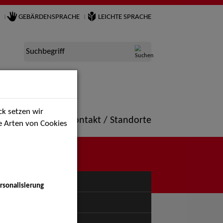
GEBÄRDENSPRACHE
LEICHTE SPRACHE
Suchbegriff
k setzen wir
ne
Portfolio
Kontakt / Standorte
ie Arten von Cookies
NÜ
rsonalisierung
uspiel - Bühne