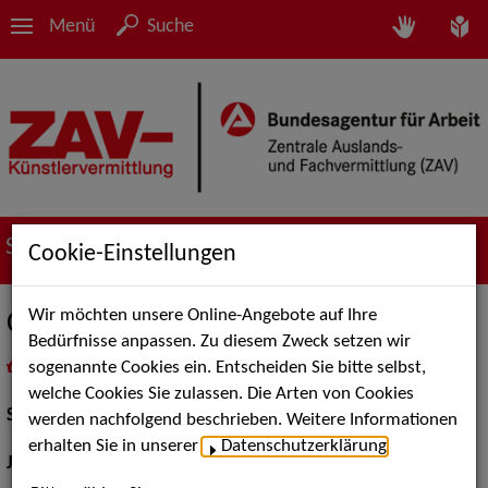
Menü
Suche
Suche nach Künstler*innen
Cookie-Einstellungen
Wir möchten unsere Online-Angebote auf Ihre
Christian Rothholz
Bedürfnisse anpassen. Zu diesem Zweck setzen wir
sogenannte Cookies ein. Entscheiden Sie bitte selbst,
in
Meine Merkliste
legen
als PDF speichern
welche Cookies Sie zulassen. Die Arten von Cookies
Schauspiel:
Film und TV
werden nachfolgend beschrieben. Weitere Informationen
erhalten Sie in unserer
Datenschutzerklärung
.
Jahrgang:
1968