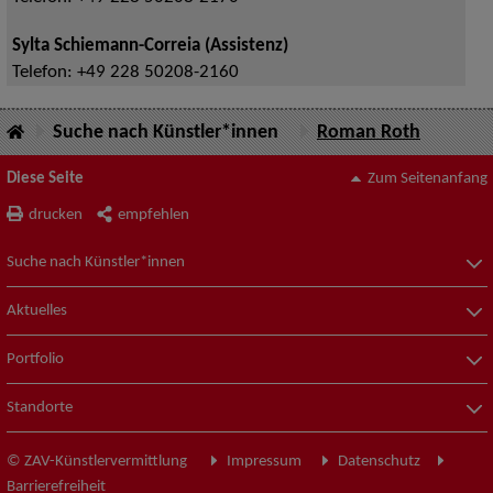
Sylta Schiemann-Correia (Assistenz)
Telefon:
+49 228 50208-2160
Suche nach Künstler*innen
Roman Roth
Diese Seite
Zum Seitenanfang
drucken
empfehlen
Suche nach Künstler*innen
Aktuelles
Portfolio
Standorte
© ZAV-Künstlervermittlung
Impressum
Datenschutz
Barrierefreiheit