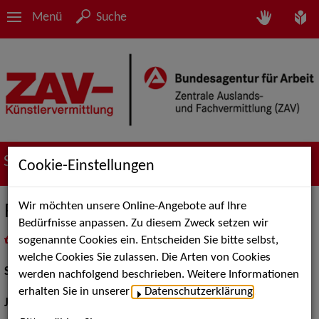
Menü
Suche
Suche nach Künstler*innen
Cookie-Einstellungen
Wir möchten unsere Online-Angebote auf Ihre
Roman Roth
Bedürfnisse anpassen. Zu diesem Zweck setzen wir
sogenannte Cookies ein. Entscheiden Sie bitte selbst,
in
Meine Merkliste
legen
als PDF speichern
welche Cookies Sie zulassen. Die Arten von Cookies
Schauspiel:
Bühne
werden nachfolgend beschrieben. Weitere Informationen
erhalten Sie in unserer
Datenschutzerklärung
.
Jahrgang:
1980