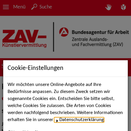
Menü
Suche
Suche nach Künstler*innen
Cookie-Einstellungen
Wir möchten unsere Online-Angebote auf Ihre
Konstantin Rommelfangen
Bedürfnisse anpassen. Zu diesem Zweck setzen wir
sogenannte Cookies ein. Entscheiden Sie bitte selbst,
in
Meine Merkliste
legen
als PDF speichern
welche Cookies Sie zulassen. Die Arten von Cookies
Schauspiel:
Bühne
werden nachfolgend beschrieben. Weitere Informationen
erhalten Sie in unserer
Datenschutzerklärung
.
Jahrgang:
1991