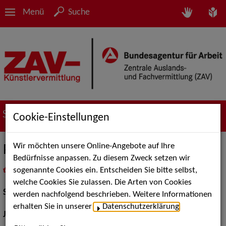
Menü
Suche
Suche nach Künstler*innen
Cookie-Einstellungen
Wir möchten unsere Online-Angebote auf Ihre
Peer Roggendorf
Bedürfnisse anpassen. Zu diesem Zweck setzen wir
sogenannte Cookies ein. Entscheiden Sie bitte selbst,
in
Meine Merkliste
legen
als PDF speichern
welche Cookies Sie zulassen. Die Arten von Cookies
Schauspiel:
Bühne
werden nachfolgend beschrieben. Weitere Informationen
erhalten Sie in unserer
Datenschutzerklärung
.
Jahrgang:
1977