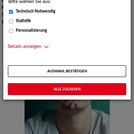
Augenfarbe:
braun
Bitte wählen Sie aus:
Körpergröße:
176 cm
Technisch Notwendig
Sprachen:
Englisch, Französisch
Statistik
Dialekte:
Sächsisch, Berlinerisch, Hamburgisch
Personalisierung
Details anzeigen
AUSWAHL BESTÄTIGEN
ALLE ZULASSEN