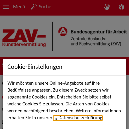
Menü
Suche
Suche nach Künstler*innen
Cookie-Einstellungen
Wir möchten unsere Online-Angebote auf Ihre
Valentin Richter
Bedürfnisse anpassen. Zu diesem Zweck setzen wir
sogenannte Cookies ein. Entscheiden Sie bitte selbst,
in
Meine Merkliste
legen
als PDF speichern
welche Cookies Sie zulassen. Die Arten von Cookies
Schauspiel:
Film und TV, Bühne
werden nachfolgend beschrieben. Weitere Informationen
erhalten Sie in unserer
Datenschutzerklärung
.
Jahrgang:
1994