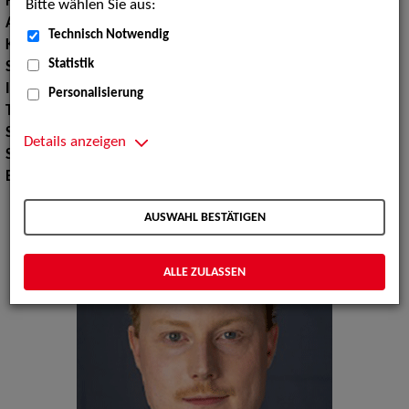
Haarfarbe:
blond
Bitte wählen Sie aus:
Augenfarbe:
blau-grau
Technisch Notwendig
Körpergröße:
200 cm
Statistik
Stimmlage:
Tenor
Instrument:
Klavier, Gitarre
Personalisierung
Tanz:
Tanz modern, Gesellschaftstanz
Sport:
Fechten
Details anzeigen
Sprachen:
Deutsch, Englisch
Erscheinungsbild:
Mitteleuropäisch
AUSWAHL BESTÄTIGEN
ALLE ZULASSEN