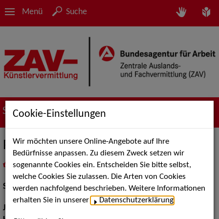
Menü
Suche
Suche nach Künstler*innen
Cookie-Einstellungen
Wir möchten unsere Online-Angebote auf Ihre
Paul Radke
Bedürfnisse anpassen. Zu diesem Zweck setzen wir
sogenannte Cookies ein. Entscheiden Sie bitte selbst,
in
Meine Merkliste
legen
als PDF speichern
welche Cookies Sie zulassen. Die Arten von Cookies
Schauspiel:
Bühne
werden nachfolgend beschrieben. Weitere Informationen
erhalten Sie in unserer
Datenschutzerklärung
.
Jahrgang:
1994