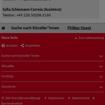
Sylta Schiemann-Correia (Assistenz)
Telefon:
+49 228 50208-2160
Suche nach Künstler*innen
Philipp Quest
Diese Seite
Zum Seitenanfang
drucken
empfehlen
Suche nach Künstler*innen
Aktuelles
Portfolio
Standorte
© ZAV-Künstlervermittlung
Impressum
Datenschutz
Barrierefreiheit