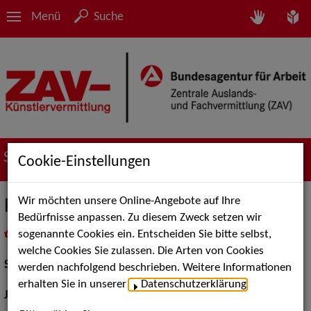
Menü
Suche
Suche nach Künstler*innen
Cookie-Einstellungen
Wir möchten unsere Online-Angebote auf Ihre
Philipp Quest
Bedürfnisse anpassen. Zu diesem Zweck setzen wir
sogenannte Cookies ein. Entscheiden Sie bitte selbst,
in
Meine Merkliste
legen
als PDF speichern
welche Cookies Sie zulassen. Die Arten von Cookies
Schauspiel:
Bühne
werden nachfolgend beschrieben. Weitere Informationen
erhalten Sie in unserer
Datenschutzerklärung
.
Jahrgang:
1987