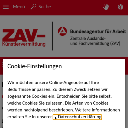
Menü
Suche
Suche nach Künstler*innen
Cookie-Einstellungen
Wir möchten unsere Online-Angebote auf Ihre
Fabian Prokein
Bedürfnisse anpassen. Zu diesem Zweck setzen wir
sogenannte Cookies ein. Entscheiden Sie bitte selbst,
in
Meine Merkliste
legen
als PDF speichern
welche Cookies Sie zulassen. Die Arten von Cookies
Schauspiel:
Film und TV
werden nachfolgend beschrieben. Weitere Informationen
erhalten Sie in unserer
Datenschutzerklärung
.
Jahrgang:
1989