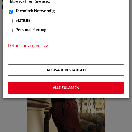
Augenfarbe:
blau-grün
Bitte wählen Sie aus:
Körpergröße:
180 cm
Technisch Notwendig
Statistik
Personalisierung
Details anzeigen
AUSWAHL BESTÄTIGEN
ALLE ZULASSEN