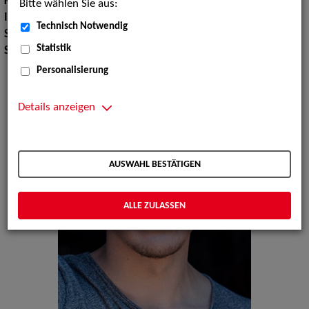
Körpergröße:
180 cm
Bitte wählen Sie aus:
Instrument:
Gitarre
Technisch Notwendig
Sport:
Fechten, Reiten
Statistik
Sprachen:
Englisch, Russisch
Personalisierung
Details anzeigen
AUSWAHL BESTÄTIGEN
ALLE ZULASSEN