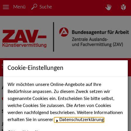
Menü
Suche
Suche nach Künstler*innen
Cookie-Einstellungen
Wir möchten unsere Online-Angebote auf Ihre
Alexander Prizkau
Bedürfnisse anpassen. Zu diesem Zweck setzen wir
sogenannte Cookies ein. Entscheiden Sie bitte selbst,
in
Meine Merkliste
legen
als PDF speichern
welche Cookies Sie zulassen. Die Arten von Cookies
Schauspiel:
Film und TV
werden nachfolgend beschrieben. Weitere Informationen
erhalten Sie in unserer
Datenschutzerklärung
.
Jahrgang:
1988