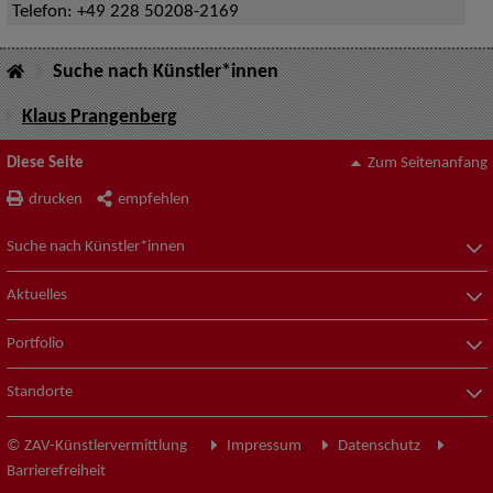
Telefon:
+49 228 50208-2169
Suche nach Künstler*innen
Klaus Prangenberg
Diese Seite
Zum Seitenanfang
drucken
empfehlen
Suche nach Künstler*innen
Aktuelles
Portfolio
Standorte
© ZAV-Künstlervermittlung
Impressum
Datenschutz
Barrierefreiheit