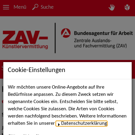
Menü
Suche
Suche nach Künstler*innen
Cookie-Einstellungen
Wir möchten unsere Online-Angebote auf Ihre
Klaus Prangenberg
Bedürfnisse anpassen. Zu diesem Zweck setzen wir
sogenannte Cookies ein. Entscheiden Sie bitte selbst,
in
Meine Merkliste
legen
als PDF speichern
welche Cookies Sie zulassen. Die Arten von Cookies
Schauspiel:
Film und TV
werden nachfolgend beschrieben. Weitere Informationen
erhalten Sie in unserer
Datenschutzerklärung
.
Jahrgang:
1954