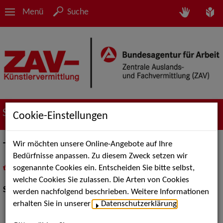
Menü
Suche
Suche nach Künstler*innen
Cookie-Einstellungen
Wir möchten unsere Online-Angebote auf Ihre
Theo Plakoudakis
Bedürfnisse anpassen. Zu diesem Zweck setzen wir
sogenannte Cookies ein. Entscheiden Sie bitte selbst,
in
Meine Merkliste
legen
als PDF speichern
welche Cookies Sie zulassen. Die Arten von Cookies
Schauspiel:
Bühne
werden nachfolgend beschrieben. Weitere Informationen
erhalten Sie in unserer
Datenschutzerklärung
.