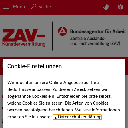
Menü
Suche
Suche nach Künstler*innen
Cookie-Einstellungen
Wir möchten unsere Online-Angebote auf Ihre
Tom Pidde
Bedürfnisse anpassen. Zu diesem Zweck setzen wir
sogenannte Cookies ein. Entscheiden Sie bitte selbst,
in
Meine Merkliste
legen
als PDF speichern
welche Cookies Sie zulassen. Die Arten von Cookies
Schauspiel:
Bühne, Film und TV
werden nachfolgend beschrieben. Weitere Informationen
erhalten Sie in unserer
Datenschutzerklärung
.
Jahrgang:
1969