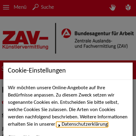
Menü
Suche
Suche nach Künstler*innen
Cookie-Einstellungen
Wir möchten unsere Online-Angebote auf Ihre
Fabian Alexander Pevestorf
Bedürfnisse anpassen. Zu diesem Zweck setzen wir
sogenannte Cookies ein. Entscheiden Sie bitte selbst,
in
Meine Merkliste
legen
als PDF speichern
welche Cookies Sie zulassen. Die Arten von Cookies
Schauspiel:
Bühne
werden nachfolgend beschrieben. Weitere Informationen
erhalten Sie in unserer
Datenschutzerklärung
.
Jahrgang:
1998