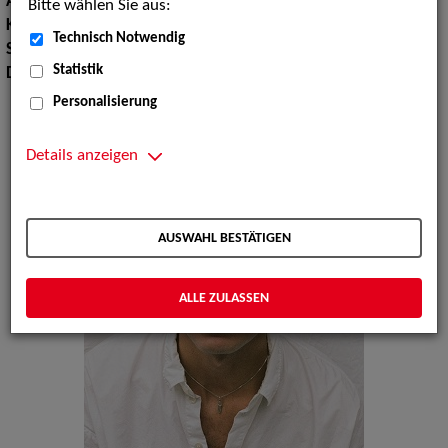
Augenfarbe:
braun
Bitte wählen Sie aus:
Körpergröße:
190 cm
Technisch Notwendig
Sprachen:
Deutsch, Englisch, Portugiesisch
Statistik
Dialekte:
Hamburgisch
Personalisierung
Details anzeigen
AUSWAHL BESTÄTIGEN
ALLE ZULASSEN