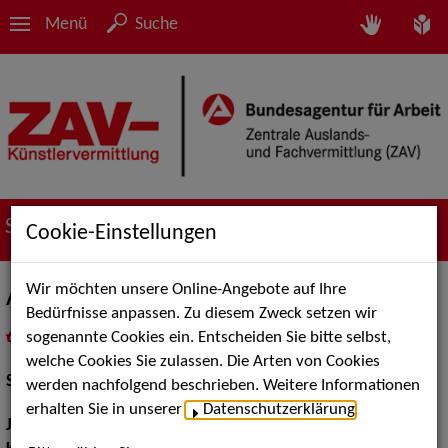
Menü
Suche
Suche nach Künstler*innen
Cookie-Einstellungen
Wir möchten unsere Online-Angebote auf Ihre
Andreas Petri
Bedürfnisse anpassen. Zu diesem Zweck setzen wir
sogenannte Cookies ein. Entscheiden Sie bitte selbst,
in
Meine Merkliste
legen
als PDF speichern
welche Cookies Sie zulassen. Die Arten von Cookies
Schauspiel:
Bühne, Film und TV
werden nachfolgend beschrieben. Weitere Informationen
erhalten Sie in unserer
Datenschutzerklärung
.
Jahrgang:
1967