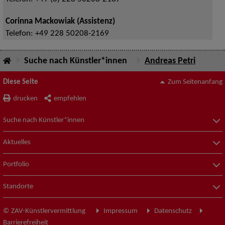
Corinna Mackowiak (Assistenz)
Telefon:
+49 228 50208-2169
Suche nach Künstler*innen
Andreas Petri
Diese Seite
Zum Seitenanfang
drucken
empfehlen
Suche nach Künstler*innen
Aktuelles
Portfolio
Standorte
© ZAV-Künstlervermittlung
Impressum
Datenschutz
Barrierefreiheit