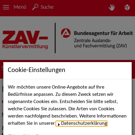
Menü
Suche
Suche nach Künstler*innen
Cookie-Einstellungen
Wir möchten unsere Online-Angebote auf Ihre
Moritz Peters
Bedürfnisse anpassen. Zu diesem Zweck setzen wir
sogenannte Cookies ein. Entscheiden Sie bitte selbst,
in
Meine Merkliste
legen
als PDF speichern
welche Cookies Sie zulassen. Die Arten von Cookies
Schauspiel:
Bühne, Film und TV
werden nachfolgend beschrieben. Weitere Informationen
erhalten Sie in unserer
Datenschutzerklärung
.
Jahrgang:
1981