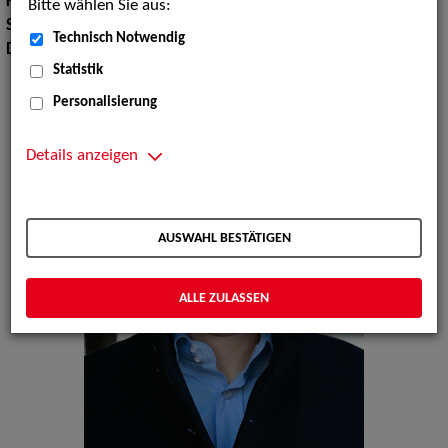
Körpergröße:
180 cm
Bitte wählen Sie aus:
Sport:
Aikido, Fechten
Technisch Notwendig
Dialekte:
Ruhrdeutsch
Statistik
Personalisierung
Details anzeigen
AUSWAHL BESTÄTIGEN
ALLE ZULASSEN