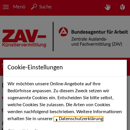
Menü
Suche
Suche nach Künstler*innen
Cookie-Einstellungen
Wir möchten unsere Online-Angebote auf Ihre
Ulrich Penquitt
Bedürfnisse anpassen. Zu diesem Zweck setzen wir
sogenannte Cookies ein. Entscheiden Sie bitte selbst,
in
Meine Merkliste
legen
als PDF speichern
welche Cookies Sie zulassen. Die Arten von Cookies
Schauspiel:
Film und TV
werden nachfolgend beschrieben. Weitere Informationen
erhalten Sie in unserer
Datenschutzerklärung
.
Jahrgang:
1955