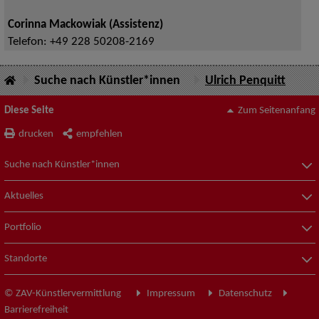
Corinna Mackowiak (Assistenz)
Telefon:
+49 228 50208-2169
Suche nach Künstler*innen
Ulrich Penquitt
Diese Seite
Zum Seitenanfang
drucken
empfehlen
Suche nach Künstler*innen
Aktuelles
Portfolio
Standorte
© ZAV-Künstlervermittlung
Impressum
Datenschutz
Barrierefreiheit