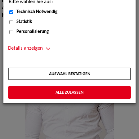
Haarfarbe:
schwarz
Bitte wählen Sie aus:
Augenfarbe:
braun
Technisch Notwendig
Körpergröße:
170 cm
Statistik
Personalisierung
Details anzeigen
AUSWAHL BESTÄTIGEN
ALLE ZULASSEN