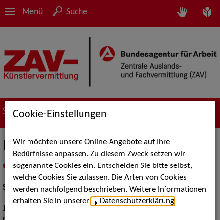
Menü
Suche
Suche nach Künstler*innen
Cookie-Einstellungen
Wir möchten unsere Online-Angebote auf Ihre
Raman Pawa
Bedürfnisse anpassen. Zu diesem Zweck setzen wir
sogenannte Cookies ein. Entscheiden Sie bitte selbst,
in
Meine Merkliste
legen
als PDF speichern
welche Cookies Sie zulassen. Die Arten von Cookies
Schauspiel:
Bühne
werden nachfolgend beschrieben. Weitere Informationen
erhalten Sie in unserer
Datenschutzerklärung
.
Jahrgang:
1993